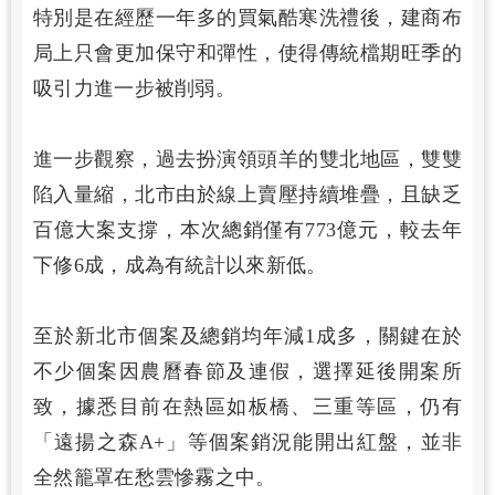
特別是在經歷一年多的買氣酷寒洗禮後，建商布
局上只會更加保守和彈性，使得傳統檔期旺季的
吸引力進一步被削弱。
進一步觀察，過去扮演領頭羊的雙北地區，雙雙
陷入量縮，北市由於線上賣壓持續堆疊，且缺乏
百億大案支撐，本次總銷僅有773億元，較去年
下修6成，成為有統計以來新低。
至於新北市個案及總銷均年減1成多，關鍵在於
不少個案因農曆春節及連假，選擇延後開案所
致，據悉目前在熱區如板橋、三重等區，仍有
「遠揚之森A+」等個案銷況能開出紅盤，並非
全然籠罩在愁雲慘霧之中。