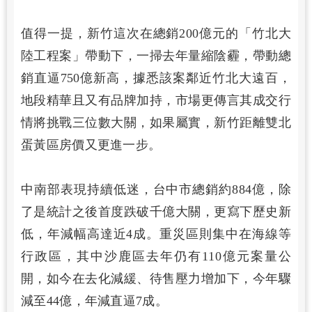
值得一提，新竹這次在總銷200億元的「竹北大
陸工程案」帶動下，一掃去年量縮陰霾，帶動總
銷直逼750億新高，據悉該案鄰近竹北大遠百，
地段精華且又有品牌加持，市場更傳言其成交行
情將挑戰三位數大關，如果屬實，新竹距離雙北
蛋黃區房價又更進一步。
中南部表現持續低迷，台中市總銷約884億，除
了是統計之後首度跌破千億大關，更寫下歷史新
低，年減幅高達近4成。重災區則集中在海線等
行政區，其中沙鹿區去年仍有110億元案量公
開，如今在去化減緩、待售壓力增加下，今年驟
減至44億，年減直逼7成。