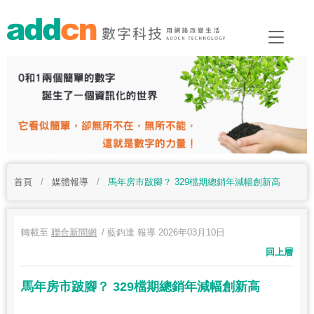
首頁
/
媒體報導
/
馬年房市跛腳？ 329檔期總銷年減幅創新高
轉載至
聯合新聞網
/ 藍鈞達 報導 2026年03月10日
回上層
馬年房市跛腳？ 329檔期總銷年減幅創新高