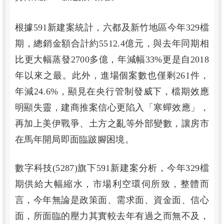
根據591新建案統計，六都及新竹地區今年329檔
期，總銷金額合計約5512.4億元，與去年同期相
比更大幅蒸發2700多億，年減幅33%更是自2018
年以來之最。此外，進場個案數也僅剩261件，
年減24.6%，顯見在央行管制發威下，檔期效應
明顯失靈，建商推案信心更陷入「寒蟬效應」，
再加上美伊戰爭、土方之亂等外部變數，讓房市
在馬年開局即面臨跛腳困境。
數字科技(5287)旗下591新建案分析，今年329檔
期供給大幅縮水，市場利空環伺所致，整體而
言，今年無論是政策面、需求面、資金面、信心
面，所面臨的壓力其實較去年有過之而無不及，