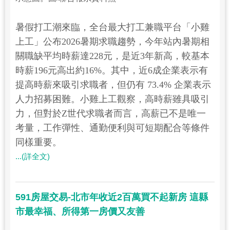
暑假打工潮來臨，全台最大打工兼職平台「小雞
上工」公布2026暑期求職趨勢，今年站內暑期相
關職缺平均時薪達228元，是近3年新高，較基本
時薪196元高出約16%。其中，近6成企業表示有
提高時薪來吸引求職者，但仍有 73.4% 企業表示
人力招募困難。小雞上工觀察，高時薪雖具吸引
力，但對於Z世代求職者而言，高薪已不是唯一
考量，工作彈性、通勤便利與可短期配合等條件
同樣重要。
...(詳全文)
591房屋交易-北市年收近2百萬買不起新房 這縣
市最幸福、所得第一房價又友善