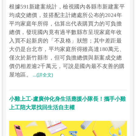
根據591新建案統計，檢視國內各縣市新建案平
均成交總價，並搭配主計總處所公布的2024年
平均家庭年所得，估算出代表購買力的可負擔
總價，發現國內竟有過半數縣市呈現家庭年收
入買不起新房的「不及格」狀態；其中差距最
大仍是台北市，平均家庭所得雖高達180萬元、
僅次於新竹縣市，但可負擔總價與新案成交總
價仍相差逾2千萬元，可說是國內最不友善的購
屋地區。
...(詳全文)
小雞上工-盧廣仲化身生活應援小隊長！攜手小雞
上工陪大眾找回生活自主權