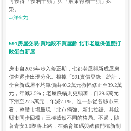
再獲得「獲利十強」與「股東報酬十強」殊
榮。
...(詳全文)
591房屋交易-買地段不買屋齡 北市老屋保值度打
敗蛋白新屋
房市自2025年步入修正期，七都老屋與新成屋房
價也逐步出現分化。根據「591實價登錄」統計，
全台新成屋平均單價由40.2萬元微幅修正至39.2萬
元，年減2.5%；老屋跌幅則更顯著，自29.6萬元
下滑至27.5萬元，年減7.1%。進一步從各縣市來
看，整體市場呈現「北市獨強、新北拉鋸、其餘
縣市同步回檔」三種截然不同的格局。不過，隨
著青安3.0即將上路，在婚育加碼與總價門檻新制