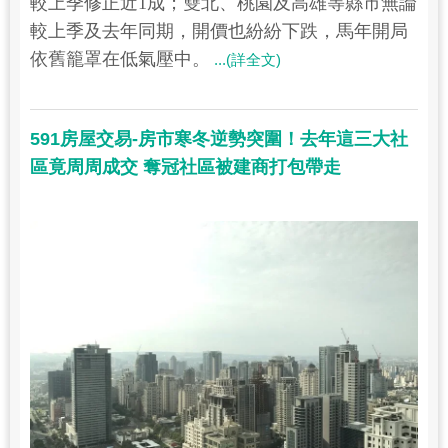
較上季修正近1成；雙北、桃園及高雄等縣市無論
較上季及去年同期，開價也紛紛下跌，馬年開局
依舊籠罩在低氣壓中。
...(詳全文)
591房屋交易-房市寒冬逆勢突圍！去年這三大社
區竟周周成交 奪冠社區被建商打包帶走