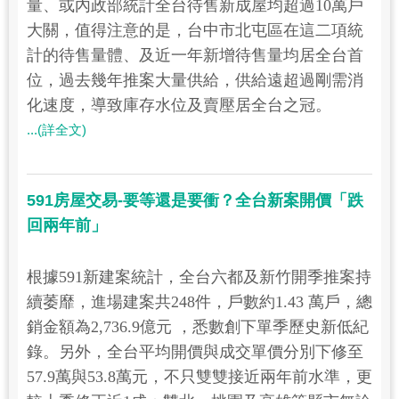
量、或內政部統計全台待售新成屋均超過10萬戶
大關，值得注意的是，台中市北屯區在這二項統
計的待售量體、及近一年新增待售量均居全台首
位，過去幾年推案大量供給，供給遠超過剛需消
化速度，導致庫存水位及賣壓居全台之冠。
...(詳全文)
591房屋交易-要等還是要衝？全台新案開價「跌
回兩年前」
根據591新建案統計，全台六都及新竹開季推案持
續萎靡，進場建案共248件，戶數約1.43 萬戶，總
銷金額為2,736.9億元 ，悉數創下單季歷史新低紀
錄。另外，全台平均開價與成交單價分別下修至
57.9萬與53.8萬元，不只雙雙接近兩年前水準，更