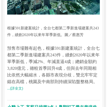
根據591新建案統計，全台七都第二季新進場建案共243
件，續創2020年以來年單季新低。圖／蔡惠芳
預售市場難有起色，根據591新建案統計，全台七
都第二季新進場建案共243件，續創2020年以來年
單季新低，季減2%、年減直逼4成；總銷金額約
3,820億元，雖較首季回升4成，但與去年同期相
比依然大幅縮水，各縣市表現分歧，雙北牢牢定
錨在高檔，桃園及中南部則持續深陷盤整格局。
...(詳全文)