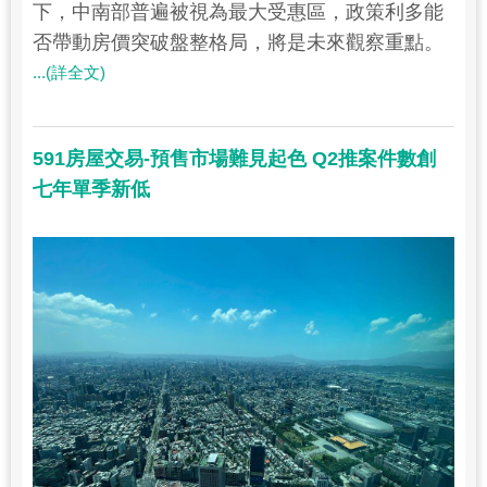
下，中南部普遍被視為最大受惠區，政策利多能
否帶動房價突破盤整格局，將是未來觀察重點。
...(詳全文)
591房屋交易-預售市場難見起色 Q2推案件數創
七年單季新低