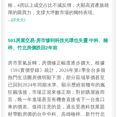
格，4房以上成交占比不減反增，大顯高資產族雄
厚的購買力，支撐大坪數市場的獨特表現。
...(詳全文)
591房屋交易-房市慘到科技光環也失靈 中科、楠
梓、竹北房價跌回2年前
房市景氣反轉，房價修正幅度逐步擴大。根據
《591實價登錄》統計，2026年第1季全台多個
熱門生活圈房價明顯下滑，部分區域單價甚至
已回到2024年同期水準。顯示歷經前幾年的瘋
狂飆漲後，市場正迎來修正期；對於購屋族而
言，晚一年進場甚至有機會直接省下一台進口
車的價差。值得注意的是，過去受惠科技業題
材帶動房價的台中中科、高雄楠梓、新竹竹北