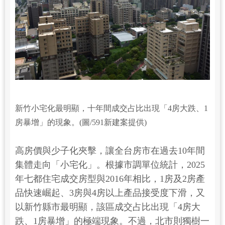
新竹小宅化最明顯，十年間成交占比出現「4房大跌、1
房暴增」的現象。(圖/591新建案提供)
高房價與少子化夾擊，讓全台房市在過去10年間
集體走向「小宅化」。根據市調單位統計，2025
年七都住宅成交房型與2016年相比，1房及2房產
品快速崛起、3房與4房以上產品接受度下滑，又
以新竹縣市最明顯，該區成交占比出現「4房大
跌、1房暴增」的極端現象。不過，北市則獨樹一