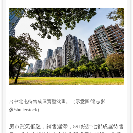
台中北屯待售成屋賣壓沈重。（示意圖/達志影
像/shutterstock）
房市買氣低迷，銷售遲滯，591統計七都成屋待售