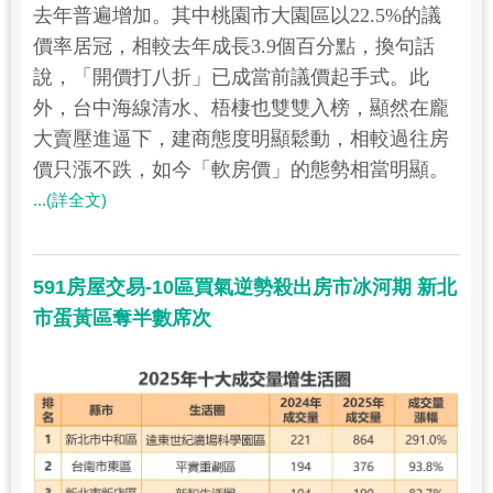
去年普遍增加。其中桃園市大園區以22.5%的議
價率居冠，相較去年成長3.9個百分點，換句話
說，「開價打八折」已成當前議價起手式。此
外，台中海線清水、梧棲也雙雙入榜，顯然在龐
大賣壓進逼下，建商態度明顯鬆動，相較過往房
價只漲不跌，如今「軟房價」的態勢相當明顯。
...(詳全文)
591房屋交易-10區買氣逆勢殺出房市冰河期 新北
市蛋黃區奪半數席次