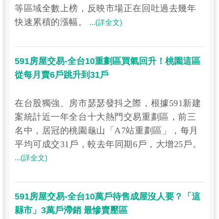
等區域全數上榜，反映市場正在回吐過去幾年
快速累積的漲幅。
...(詳全文)
591房屋交易-全台10重劃區買氣回升！桃園這區
從每月賣6戶跳升到31戶
在台股獨強、房市瑟瑟發抖之際，根據591新建
案統計近一年全台十大熱門交易重劃區，前三
名中，居冠的桃園龜山「A7站重劃區」，每月
平均可成交31戶，較去年同期6戶，大增25戶。
...(詳全文)
591房屋交易-全台10萬戶待售成屋沒人要？「這
縣市」3萬戶滯銷 最慘賣壓區