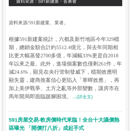
資料來源/591新建案、業者。
根據591新建案統計，六都及新竹地區今年329檔
期，總銷金額合計約5512.4億元，與去年同期相
比更大幅蒸發2700多億，年減幅33%更是自2018
年以來之最。此外，進場個案數也僅剩261件，年
減24.6%，顯見在央行管制發威下，檔期效應明
顯失靈，建商推案信心更陷入「寒蟬效應」，再
加上美伊戰爭、土方之亂等外部變數，讓房市在
馬年開局即面臨跛腳困境。
...(詳全文)
591房屋交易-軟房價時代來臨！全台十大議價熱
區曝光 「開價打八折」成起手式