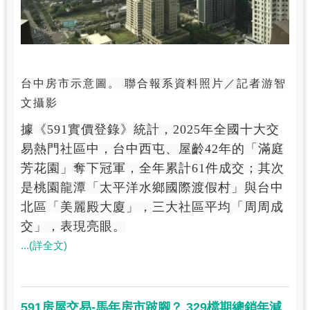
台中房市示意圖。 聯合報系資料照片／記者游智
文攝影
據《591實價登錄》統計，2025年全國十大交
易熱門社區中，台中西屯、屋齡42年的「滿庭
芳花園」奪下冠軍，全年累計61件成交；其次
是桃園龍潭「太平洋水鄉國際渡假村」與台中
北區「美麗殿大廈」，三大社區平均「周周成
交」，表現亮眼。
...(詳全文)
591房屋交易-馬年房市跛腳？ 329檔期總銷年減