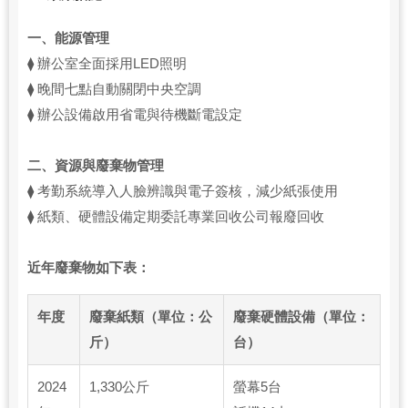
一、能源管理
⧫ 辦公室全面採用LED照明
⧫ 晚間七點自動關閉中央空調
⧫ 辦公設備啟用省電與待機斷電設定
二、資源與廢棄物管理
⧫ 考勤系統導入人臉辨識與電子簽核，減少紙張使用
⧫ 紙類、硬體設備定期委託專業回收公司報廢回收
近年廢棄物如下表：
年度
廢棄紙類（單位：公
廢棄硬體設備（單位：
斤）
台）
2024
1,330公斤
螢幕5台