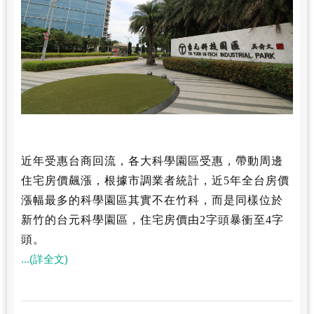
近年受惠台商回流，各大科學園區受惠，帶動周邊
住宅房價飆漲，根據
市調業者
統計，近
5
年全台房價
漲幅最多的科學園區其實不在竹科，而是同樣位於
新竹的台元科學園區，住宅房價由
2
字頭暴衝至
4
字
頭。
...(詳全文)