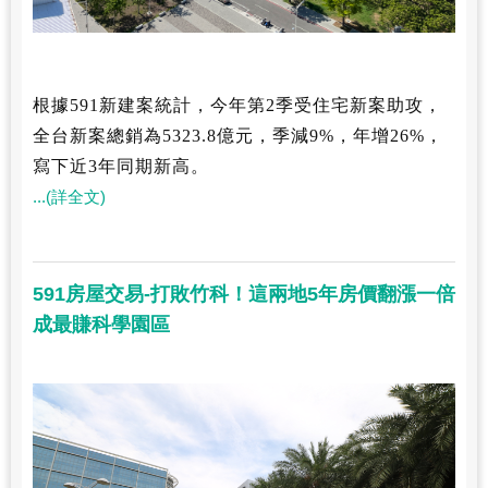
根據591新建案統計，今年第2季受住宅新案助攻，
全台新案總銷為5323.8億元，季減9%，年增26%，
寫下近3年同期新高。
...(詳全文)
591房屋交易-打敗竹科！這兩地5年房價翻漲一倍
成最賺科學園區