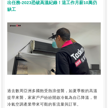
出任務-2023恐破高溫紀錄！這工作月薪10萬仍
缺工
過去數周亞洲多國飽受熱浪侵襲，如夏季般的高溫
提早來襲，家家戶戶紛紛開啟冷氣為自己降溫，替
冷氣空調產業帶來可觀的客流量與訂單。