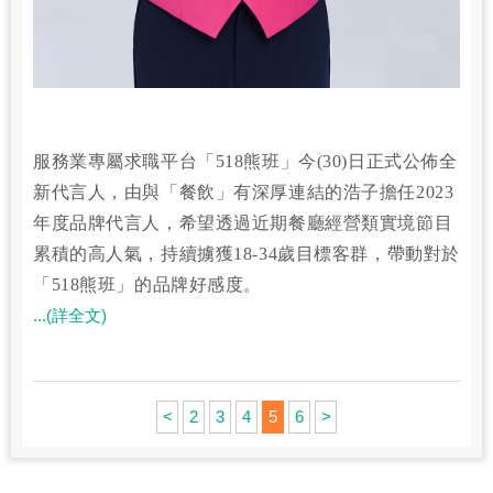
服務業專屬求職平台「518熊班」今(30)日正式公佈全
新代言人，由與「餐飲」有深厚連結的浩子擔任2023
年度品牌代言人，希望透過近期餐廳經營類實境節目
累積的高人氣，持續擄獲18-34歲目標客群，帶動對於
「518熊班」的品牌好感度。
...(詳全文)
<
2
3
4
5
6
>