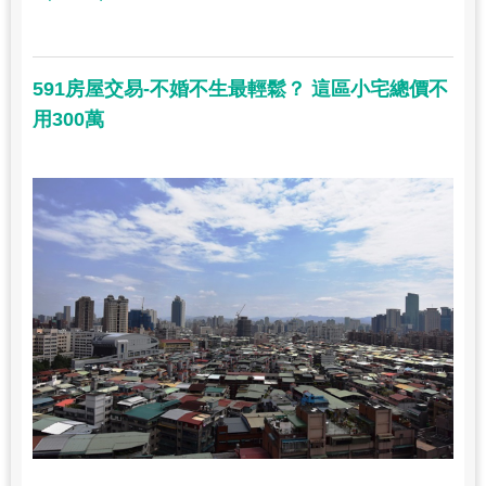
591房屋交易-不婚不生最輕鬆？ 這區小宅總價不
用300萬