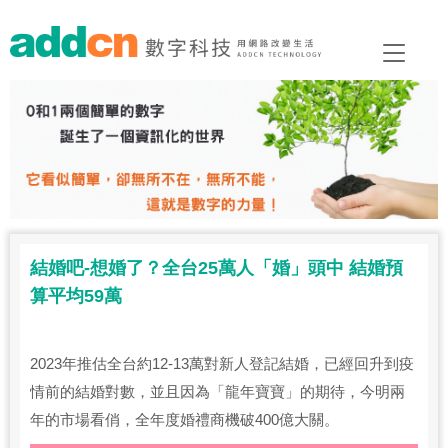
結婚吧-想婚了？全台25萬人「婚」頭中 結婚預
算平均59萬
2023年推估全台約12-13萬對新人登記結婚，已經回升到疫
情前的結婚對數，並且因為「龍年寶寶」的期待，今明兩
年的市場看俏，全年度婚禮商機破400億大關。