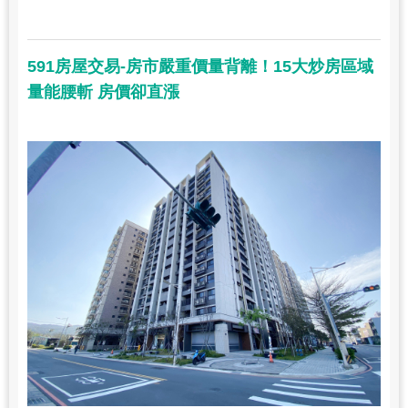
591房屋交易-房市嚴重價量背離！15大炒房區域
量能腰斬 房價卻直漲