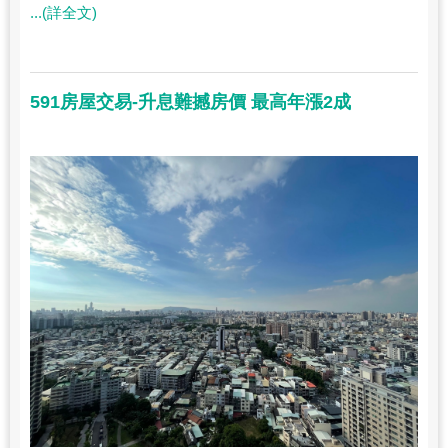
...(詳全文)
591房屋交易-升息難撼房價 最高年漲2成