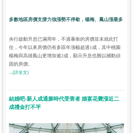
多數地區房價支撐力強漲勢不停歇，楊梅、鳳山漲最多
央行啟動升息已滿周年，不過暴衝的房價並未就此打
住，今年以來房價仍有多區年漲幅超過1成，其中桃園
楊梅與高雄鳳山更增加逾2成，顯示升息也難以撼動頑
固的房價。
...(詳全文)
結婚吧-新人成通膨時代受害者 婚宴花費漲近二
成禮金打不平