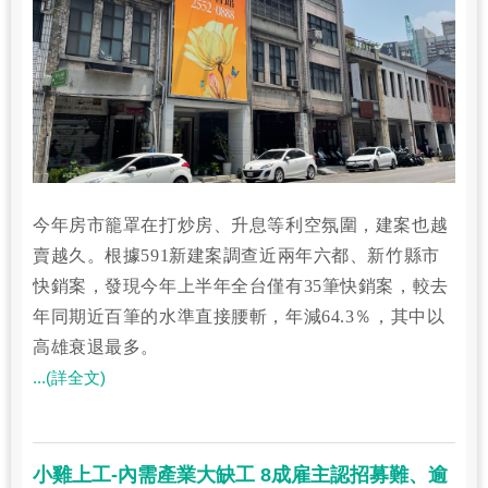
今年房市籠罩在打炒房、升息等利空氛圍，建案也越
賣越久。根據591新建案調查近兩年六都、新竹縣市
快銷案，發現今年上半年全台僅有35筆快銷案，較去
年同期近百筆的水準直接腰斬，年減64.3％，其中以
高雄衰退最多。
...(詳全文)
小雞上工-內需產業大缺工 8成雇主認招募難、逾