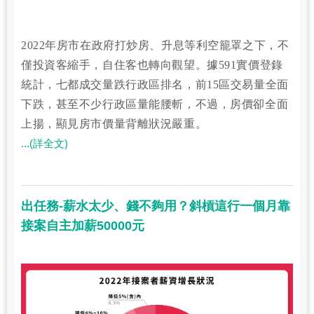
2022年房市在政府打炒房、升息等利空籠罩之下，不
僅投資客縮手，自住客也轉向觀望。據591實價登錄
統計，七都成交量跌行政區排名，前15區交易量全面
下跌，甚至不少行政區量能腰斬，不過，房價卻全面
上揚，顯見房市價量背離狀況嚴重。
...(詳全文)
出任務-薪水太少、錢不夠用？斜槓這行一個月靠
接案自主加薪50000元