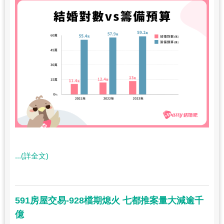
...(詳全文)
591房屋交易-928檔期熄火 七都推案量大減逾千
億