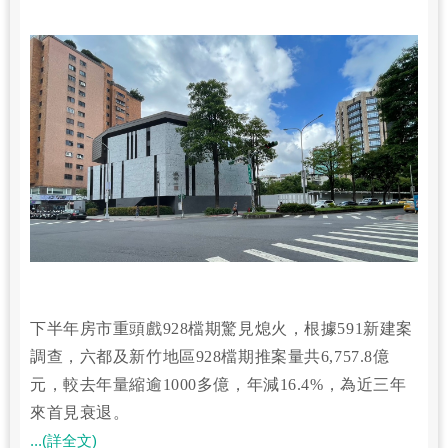
下半年房市重頭戲928檔期驚見熄火，根據591新建案
調查，六都及新竹地區928檔期推案量共6,757.8億
元，較去年量縮逾1000多億，年減16.4%，為近三年
來首見衰退。
...(詳全文)